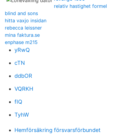
relativ hastighet formel
blind and sons
hitta vaxjo insidan
rebecca leissner
mina faktura.se
enphase m215
yRwQ
cTN
ddbOR
VQRKH
fIQ
TyhW
Hemförsäkring försvarsförbundet