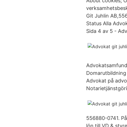
About cookies; O
verksamhetsbesk
Git Juhlin AB,556
Status Alla Advok
Sida 4 av 5 - Ad
Advokatsamfunde
Domarutbildning 
Advokat på advo
Notarietjänstgör
556880-0741. På 
lön till VD & sty