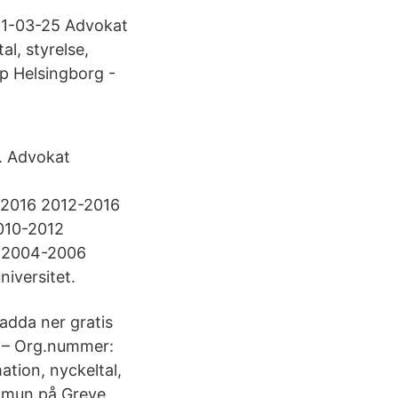
21-03-25 Advokat
al, styrelse,
lp Helsingborg -
. Advokat
 2016 2012-2016
2010-2012
å 2004-2006
iversitet.
adda ner gratis
B – Org.nummer:
tion, nyckeltal,
kommun på Greve