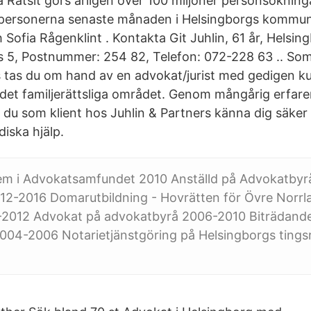
å Ratsit görs årligen över 100 miljoner personsökning
 personerna senaste månaden i Helsingborgs kommun 
 Sofia Rågenklint . Kontakta Git Juhlin, 61 år, Helsin
s 5, Postnummer: 254 82, Telefon: 072-228 63 .. Som
s tas du om hand av en advokat/jurist med gedigen 
det familjerättsliga området. Genom mångårig erfare
du som klient hos Juhlin & Partners känna dig säker p
diska hjälp.
m i Advokatsamfundet 2010 Anställd på Advokatbyr
12-2016 Domarutbildning - Hovrätten för Övre Norr
0-2012 Advokat på advokatbyrå 2006-2010 Biträdande 
004-2006 Notarietjänstgöring på Helsingborgs tingsr