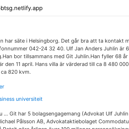
btsg.netlify.app
in har säte i Helsingborg. Det går bra att ta kontakt
efonnummer 042-24 32 40. Ulf Jan Anders Juhlin är 67
rg.Han bor tillsammans med Git Juhlin.Han fyller 68 å
den 11 april. Hans villa är värderad till ca 8 480 000
 ca 820 kvm.
er
iness universiteit
 du … Git har 5 bolagsengagemang (Advokat Ulf Juhlin
ichael Pålsson AB, Advokataktiebolaget Commodatu