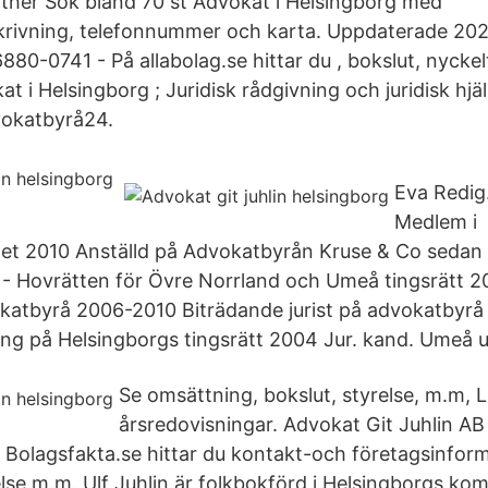
ther Sök bland 70 st Advokat i Helsingborg med
rivning, telefonnummer och karta. Uppdaterade 20
880-0741 - På allabolag.se hittar du , bokslut, nyckelt
at i Helsingborg ; Juridisk rådgivning och juridisk hjä
vokatbyrå24.
Eva Redig
Medlem i
t 2010 Anställd på Advokatbyrån Kruse & Co sedan
- Hovrätten för Övre Norrland och Umeå tingsrätt 
katbyrå 2006-2010 Biträdande jurist på advokatbyr
ing på Helsingborgs tingsrätt 2004 Jur. kand. Umeå un
Se omsättning, bokslut, styrelse, m.m, L
årsredovisningar. Advokat Git Juhlin A
Bolagsfakta.se hittar du kontakt-och företagsinforma
relse m.m. Ulf Juhlin är folkbokförd i Helsingborgs 