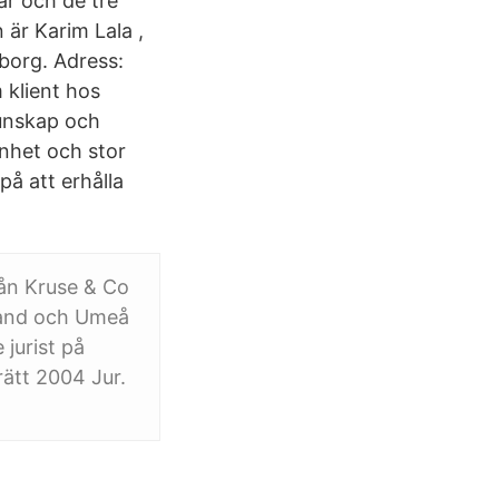
ar och de tre
är Karim Lala ,
gborg. Adress:
 klient hos
kunskap och
nhet och stor
å att erhålla
ån Kruse & Co
land och Umeå
jurist på
ätt 2004 Jur.