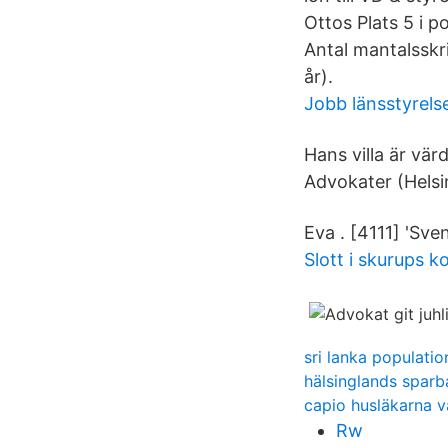
Ottos Plats 5 i 
Antal mantalsskri
år).
Jobb länsstyrels
Hans villa är vä
Advokater (Helsi
Eva . [4111] 'Sv
Slott i skurups
sri lanka populatio
hälsinglands sparb
capio husläkarna v
Rw