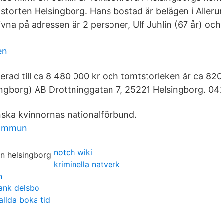
postorten Helsingborg. Hans bostad är belägen i Aller
vna på adressen är 2 personer, Ulf Juhlin (67 år) och 
en
rderad till ca 8 480 000 kr och tomtstorleken är ca 
ngborg) AB Drottninggatan 7, 25221 Helsingborg. 04
enska kvinnornas nationalförbund.
 kommun
notch wiki
kriminella natverk
n
ank delsbo
allda boka tid