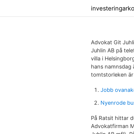
investeringarko
Advokat Git Juhl
Juhlin AB på tel
villa i Helsingbo
hans namnsdag är 
tomtstorleken är
Jobb ovanak
Nyenrode bus
På Ratsit hittar
Advokatfirman M